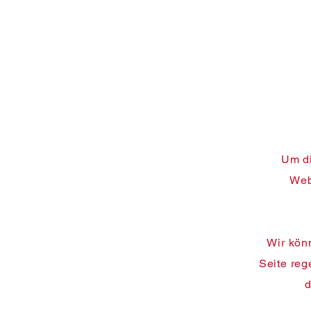
Um di
Web
Wir könn
Seite reg
d