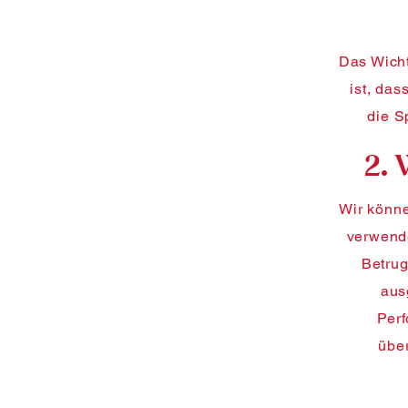
Das Wicht
ist, das
die S
2.
Wir könne
verwende
Betrug
aus
Perf
übe