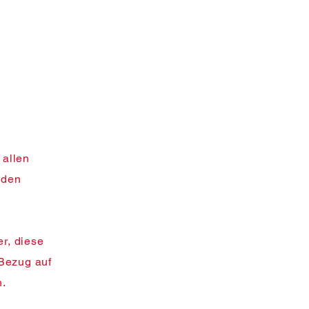
 allen
nden
er, diese
 Bezug auf
n.