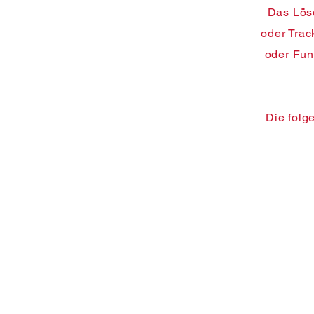
Das Lösc
oder Trac
oder Fun
Die folg