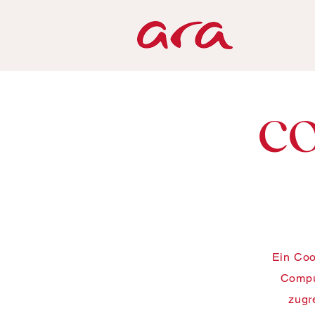
CO
Ein Coo
Compu
zugr