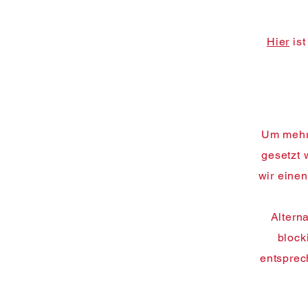
Hier
ist
Um mehr 
gesetzt 
wir eine
Altern
block
entsprec