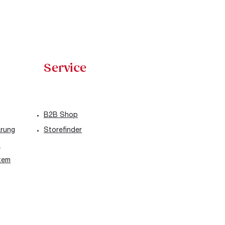
Service
B2B Shop
ärung
Storefinder
t
tem