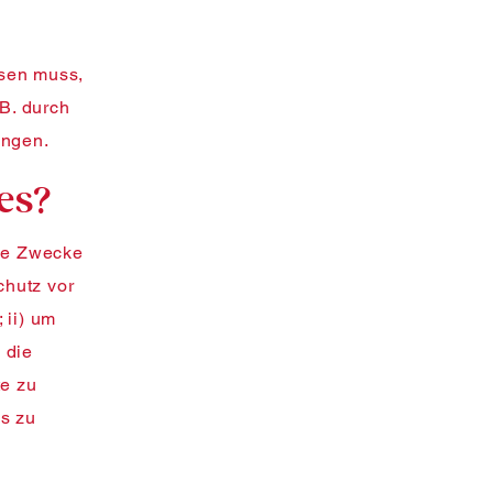
ssen muss,
 B. durch
ungen.
es?
che Zwecke
chutz vor
 ii) um
 die
te zu
s zu