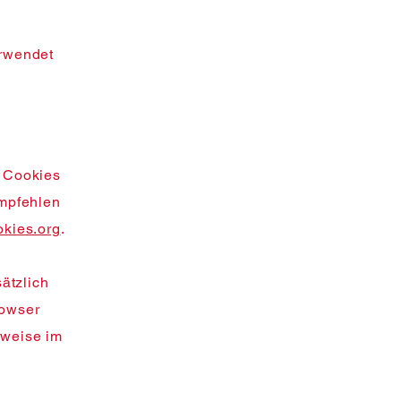
erwendet
e Cookies
empfehlen
kies.org
.
ätzlich
rowser
rweise im